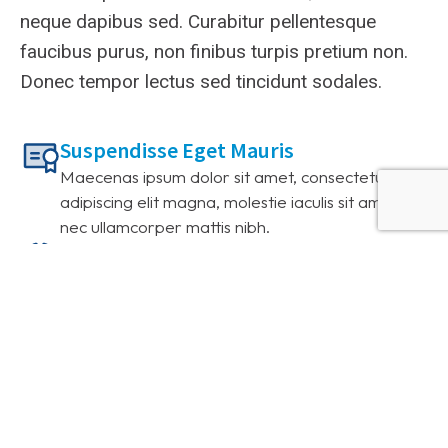
neque dapibus sed. Curabitur pellentesque
faucibus purus, non finibus turpis pretium non.
Donec tempor lectus sed tincidunt sodales.
Suspendisse Eget Mauris
Maecenas ipsum dolor sit amet, consectetur
adipiscing elit magna, molestie iaculis sit amet
nec ullamcorper mattis nibh.
100% Phasellus Velit Nisi
Ipsum dolor adipiscing non porttitor nunc.
Curabitur dolor sit amet, consectetur adipiscing
elit magna, molestie iaculis tellut!
Pellentesque Nunc a Lacinia
Ipsum amet – lorem ipsum dolor sit amet,
consectetur adipiscing elit magna, molestie iaculis
adipiscing non porttitor nunc.