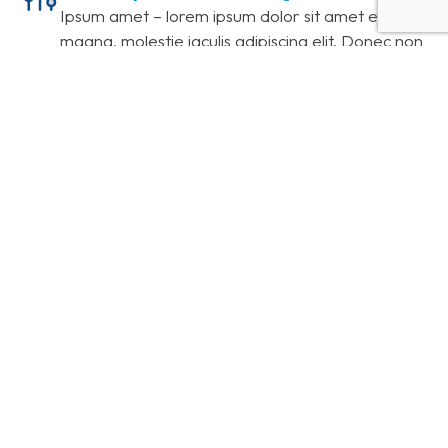
Ipsum amet – lorem ipsum dolor sit amet elit
magna, molestie iaculis adipiscing elit. Donec non
porttitor nunc.
Glavrida Lorem
Ipsum amet lorem ipsum dolor sit amet adipiscing
elit magna, molestie iaculis adipiscing non
porttitor nunc.