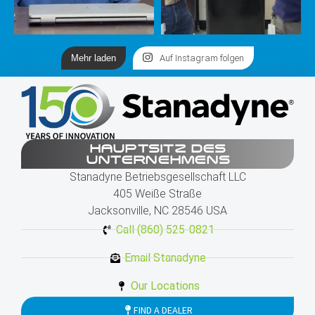
Mehr laden
Auf Instagram folgen
HAUPTSITZ DES
UNTERNEHMENS
Stanadyne Betriebsgesellschaft LLC
405 Weiße Straße
Jacksonville, NC 28546 USA
Call (860) 525-0821
Email Stanadyne
Our Locations
FIND A DEALER