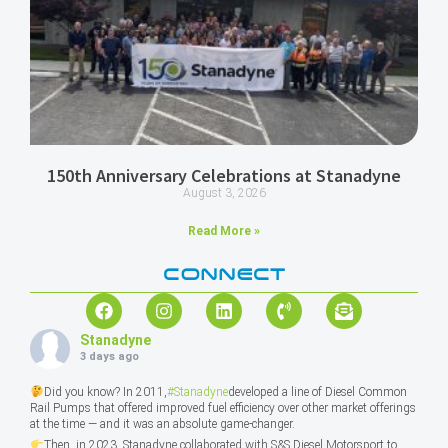
150th Anniversary Celebrations at Stanadyne
August 3, 2026
Read More »
CONNECT
Stanadyne
3 days ago
Did you know? In 2011,
#Stanadyne
developed a line of Diesel Common
Rail Pumps that offered improved fuel efficiency over other market offerings
at the time — and it was an absolute game-changer.
Then, in 2023, Stanadyne collaborated with S&S Diesel Motorsport to