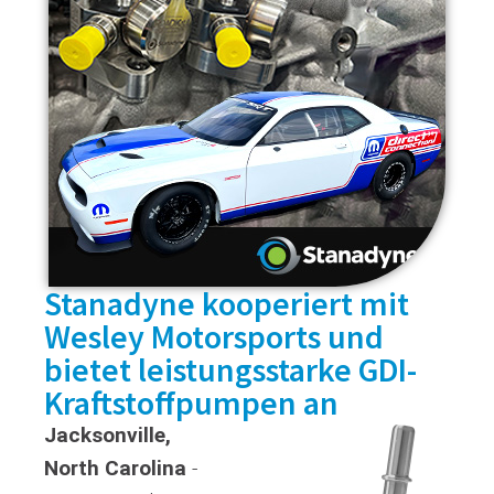
Stanadyne kooperiert mit
Wesley Motorsports und
bietet leistungsstarke GDI-
Kraftstoffpumpen an
Jacksonville,
North Carolina
-