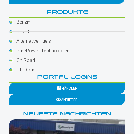
PRODUKTE
Benzin
Diesel
Alternative Fuels
PurePower-Technologien
On-Road
Off-Road
PORTAL LOGINS
HÄNDLER
ANBIETER
NEUESTE NACHRICHTEN