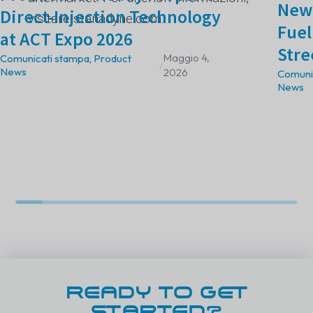
New 
Direct-Injection Technology
visitare stanadyne.com.
Fuel
at ACT Expo 2026
Stre
Maggio 4,
Comunicati stampa
,
Product
/
News
2026
Comuni
News
READY TO GET
STARTED?