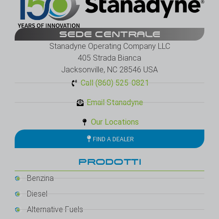
SEDE CENTRALE
Stanadyne Operating Company LLC
405 Strada Bianca
Jacksonville, NC 28546 USA
Call (860) 525-0821
Email Stanadyne
Our Locations
FIND A DEALER
PRODOTTI
Benzina
Diesel
Alternative Fuels