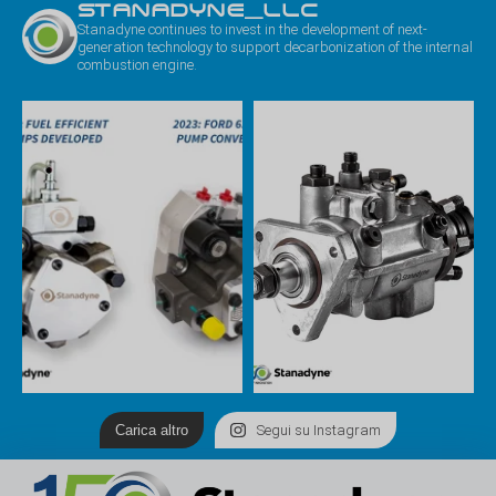
STANADYNE_LLC
Stanadyne continues to invest in the development of next-
generation technology to support decarbonization of the internal
combustion engine.
Carica altro
Segui su Instagram