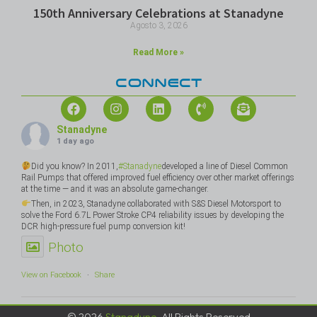
150th Anniversary Celebrations at Stanadyne
Agosto 3, 2026
Read More »
CONNECT
Stanadyne
1 day ago
Did you know? In 2011,
#Stanadyne
developed a line of Diesel Common
Rail Pumps that offered improved fuel efficiency over other market offerings
at the time — and it was an absolute game-changer.
Then, in 2023, Stanadyne collaborated with S&S Diesel Motorsport to
solve the Ford 6.7L Power Stroke CP4 reliability issues by developing the
DCR high-pressure fuel pump conversion kit!
Photo
View on Facebook
·
Share
© 2026
Stanadyne
, All Rights Reserved