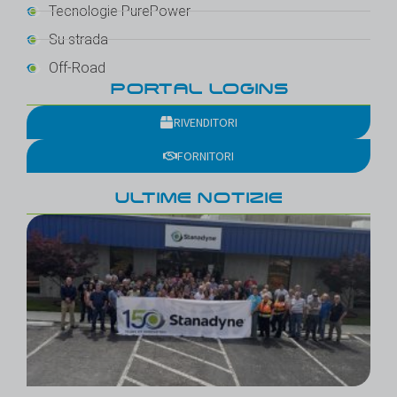
Tecnologie PurePower
Su strada
Off-Road
PORTAL LOGINS
RIVENDITORI
FORNITORI
ULTIME NOTIZIE