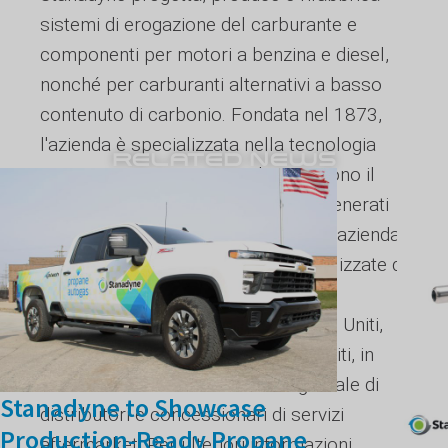
sistemi di erogazione del carburante e
componenti per motori a benzina e diesel,
nonché per carburanti alternativi a basso
contenuto di carbonio. Fondata nel 1873,
l'azienda è specializzata nella tecnologia
RELATED NEWS
pionieristica per i motori che muovono il
nostro mondo e nei componenti rigenerati
che aiutano a mantenerli efficienti. L'azienda
fornisce ai clienti soluzioni personalizzate di
progettazione, ingegnerizzazione e
produzione dalle sue sedi negli Stati Uniti,
Cina, Italia, India ed Emirati Arabi Uniti, in
collaborazione con la sua rete globale di
Stanadyne to Showcase
distributori e concessionari di servizi
Production-Ready Propane
aftermarket. Per ulteriori informazioni,