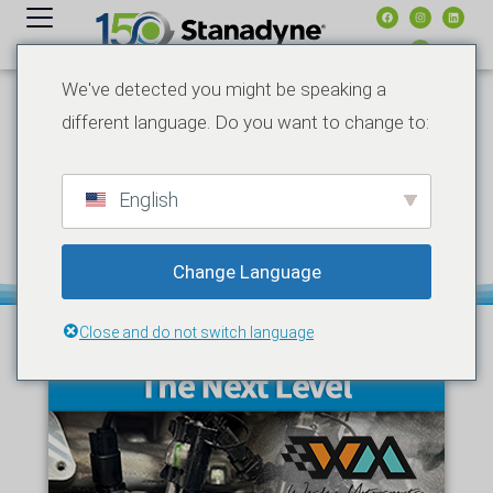
contenuto
We've detected you might be speaking a
different language. Do you want to change to:
14 SETTEMBRE 2023
COMUNICATI STAMPA
STANADYNE COLLABORA
CON WESLEY
MOTORSPORTS PER
English
FORNIRE POMPE
CARBURANTE GDI AD ALTE
PRESTAZIONI
Change Language
Close and do not switch language