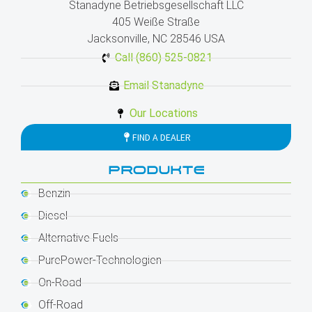
Stanadyne Betriebsgesellschaft LLC
405 Weiße Straße
Jacksonville, NC 28546 USA
Call (860) 525-0821
Email Stanadyne
Our Locations
FIND A DEALER
PRODUKTE
Benzin
Diesel
Alternative Fuels
PurePower-Technologien
On-Road
Off-Road