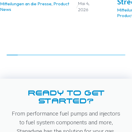
Stre
Mai 4,
Mitteilungen an die Presse
,
Product
/
News
2026
Mitteil
Produc
READY TO GET
STARTED?
From performance fuel pumps and injectors
to fuel system components and more,
Stanadyne has the solution for your gas,