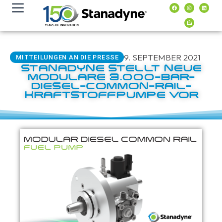
Inhalt
springen
9. SEPTEMBER 2021
MITTEILUNGEN AN DIE PRESSE
STANADYNE STELLT NEUE
MODULARE 3.000-BAR-
DIESEL-COMMON-RAIL-
KRAFTSTOFFPUMPE VOR