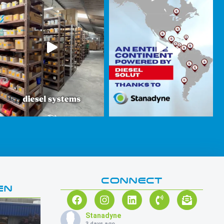
CONNECT
EN
Stanadyne
3 days ago