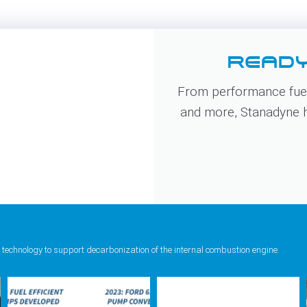
READY
From performance fuel
and more, Stanadyne ha
 technology to support decarbonization of the internal combustion engine.