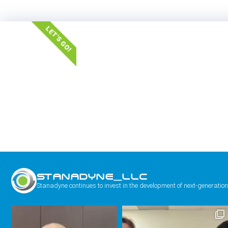
LET'S GO!
STANADYNE_LLC
Stanadyne continues to invest in the development of next-generation