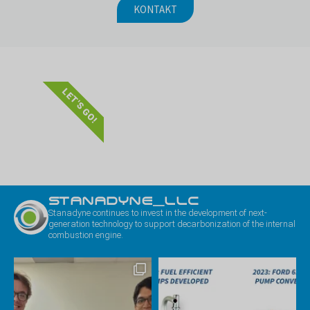
KONTAKT
LET'S GO!
STANADYNE_LLC
Stanadyne continues to invest in the development of next-
generation technology to support decarbonization of the internal
combustion engine.