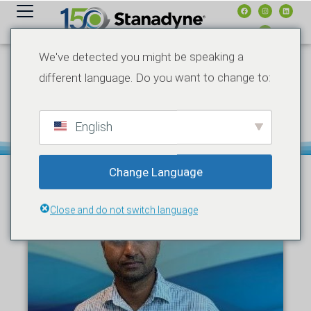
Inhalt
springen
We've detected you might be speaking a
different language. Do you want to change to:
JUNI 25, 2021
NACHRICHTEN
MEET THE EXPERT: SRINU
GUNTURU – STANADYNE’S
HIGH-PRESSURE PRO
English
Change Language
Close and do not switch language