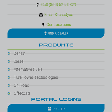
Call (860) 525-0821
Email Stanadyne
Our Locations
FIND A DEALER
PRODUKTE
Benzin
Diesel
Alternative Fuels
PurePower-Technologien
On-Road
Off-Road
PORTAL LOGINS
HÄNDLER