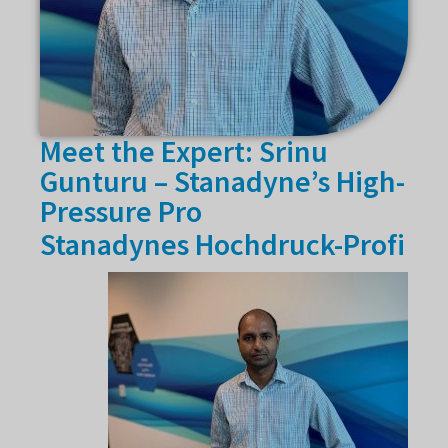
Meet the Expert: Srinu
Gunturu – Stanadyne’s High-
Pressure Pro
Stanadynes Hochdruck-Profi