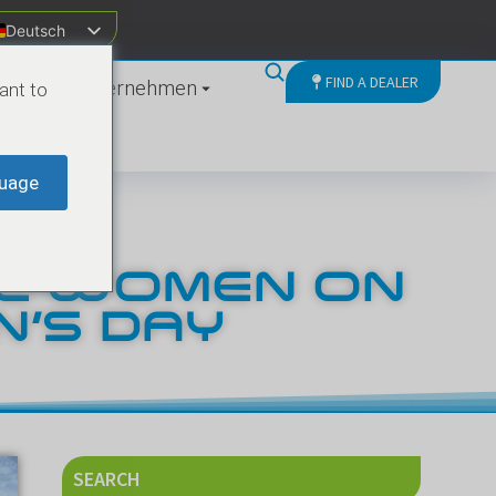
Deutsch
FIND A DEALER
ten
Unternehmen
ant to
uage
AL WOMEN ON
’S DAY
SEARCH