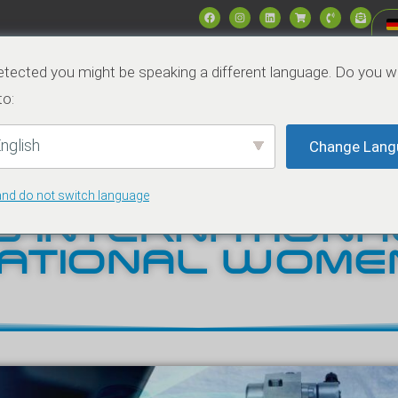
Produkte
Märkte
Data & Specs
Nachrich
tected you might be speaking a different language. Do you w
to:
Kontakt
nglish
Change Lang
and do not switch language
S INTERNATION
NATIONAL WOMEN