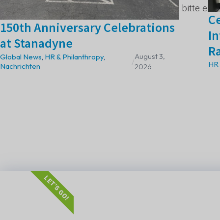
Stanadyne interessiert sind, senden Sie bitte ein
C
150th Anniversary Celebrations
In
at Stanadyne
R
August 3,
Global News
,
HR & Philanthropy
,
/
HR 
Nachrichten
2026
LET'S GO!