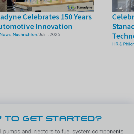
adyne Celebrates 150 Years
Celebr
utomotive Innovation
Stana
Techn
 News
,
Nachrichten
/
Juli 1, 2026
HR & Phila
 TO GET STARTED?
 pumps and injectors to fuel system components