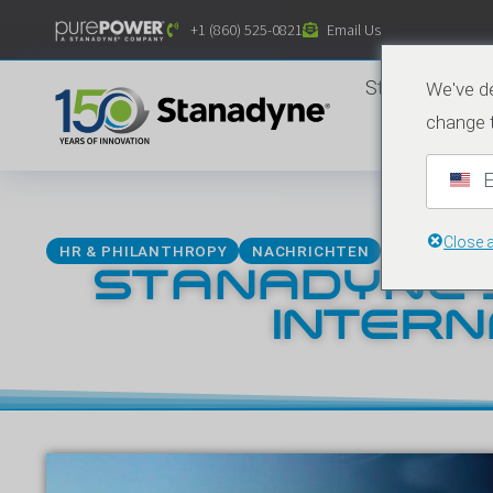
Inhalt
+1 (860) 525-0821
Email Us
springen
Startseite
We've de
change 
E
Close 
MÄRZ 5, 2021
HR & PHILANTHROPY
NACHRICHTEN
STANADYNE’
INTER