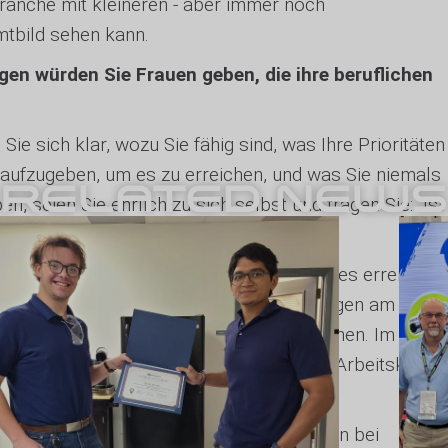
Branche mit kleineren - aber immer noch
mtbild sehen kann.
en würden Sie Frauen geben, die ihre beruflichen
Sie sich klar, wozu Sie fähig sind, was Ihre Prioritäten
nd aufzugeben, um es zu erreichen, und was Sie niemals
RELATED NEWS
n, seien Sie ehrlich zu sich selbst und fragen Sie: "Ist
und geben Sie niemals auf. Sie können alles erreichen,
 davon überzeugt, dass innovative Lösungen am best
tiven Arbeitsumfeld entwickelt werden können. Im
entags unterstützen wir eine integrative Arbeitskultur,
 Leistungen gefeiert werden.
trie, der Fertigung oder im Ingenieurwesen bei