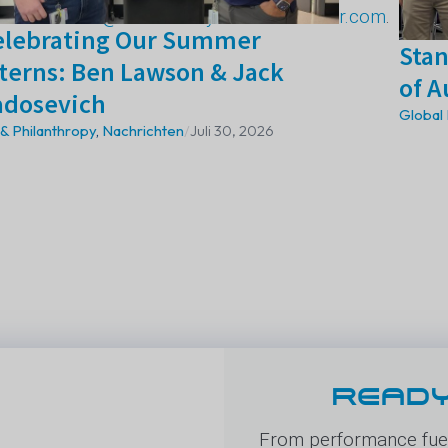
e E-Mail an
hr@s5c.72e.mywebsitetransfer.com
.
elebrating Our Summer
Stan
terns: Ben Lawson & Jack
of A
adosevich
Global
& Philanthropy
,
Nachrichten
/
Juli 30, 2026
READY
From performance fuel