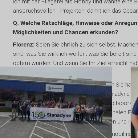
ich mit der Fliegerei als Hobby und wählte eine 
anspruchsvollen - Projekten, damit ich das Gesa
Q. Welche Ratschläge, Hinweise oder Anregung
Möglichkeiten und Chancen erkunden?
Florenz:
Seien Sie ehrlich zu sich selbst. Machen 
sind, was Sie wirklich wollen, was Sie bereit si
opfern würden. Und wenn Sie Ihr Ziel erreicht habe
es wirklich das, was ich will?"
Heather:
Haben Sie Vertrauen, arbeiten Sie hart 
was Sie sich vorgenommen haben. Stanadyne ist
in einem vielfältigen, integrativen und kollabora
Einklang mit der Mission des Internationalen Frau
in der die Karrieren von Frauen gedeihen und ihre
Wenn Sie an einer Karriere in der Automobilindus