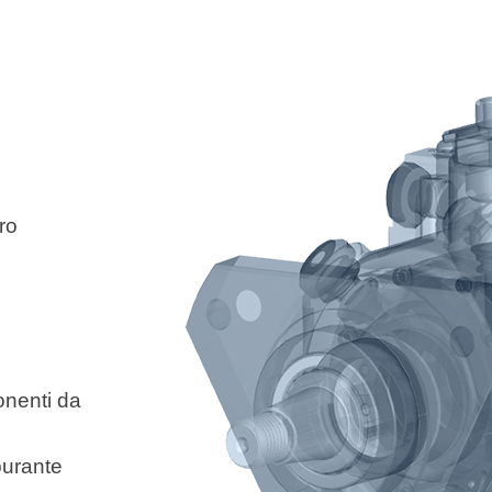
ro
onenti da
burante