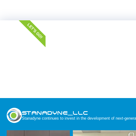
LET'S GO!
STANADYNE_LLC
Stanadyne continues to invest in the development of next-generat