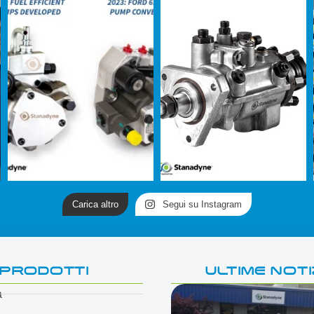
Carica altro
Segui su Instagram
PRODOTTI
ULTIME NOTI
a