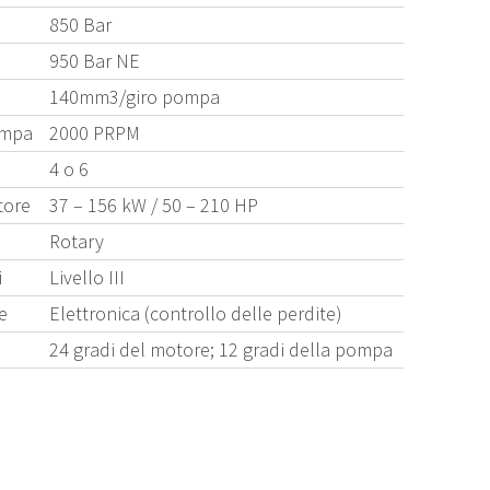
850 Bar
950 Bar NE
140mm3/giro pompa
ompa
2000 PRPM
4 o 6
tore
37 – 156 kW / 50 – 210 HP
Rotary
i
Livello III
e
Elettronica (controllo delle perdite)
24 gradi del motore; 12 gradi della pompa