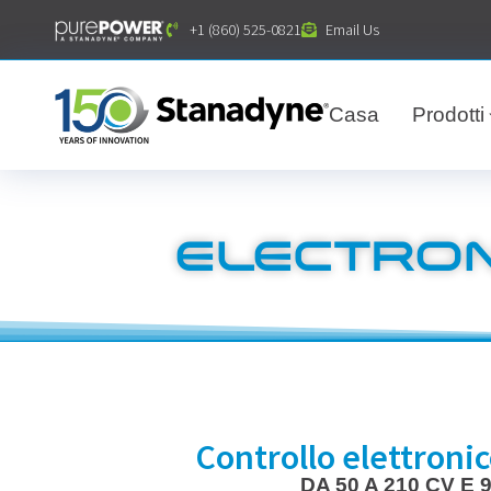
contenuto
+1 (860) 525-0821
Email Us
Casa
Prodotti
ELECTRON
Controllo elettronic
DA 50 A 210 CV E 