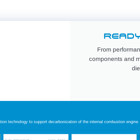
READY
From performanc
components and mor
die
ion technology to support decarbonization of the internal combustion engine.