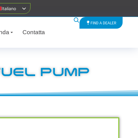
Italiano
FIND A DEALER
nda
Contatta
FUEL PUMP