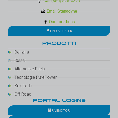
Call (860) 525-0821
Email Stanadyne
Our Locations
FIND A DEALER
PRODOTTI
Benzina
Diesel
Alternative Fuels
Tecnologie PurePower
Su strada
Off-Road
PORTAL LOGINS
RIVENDITORI