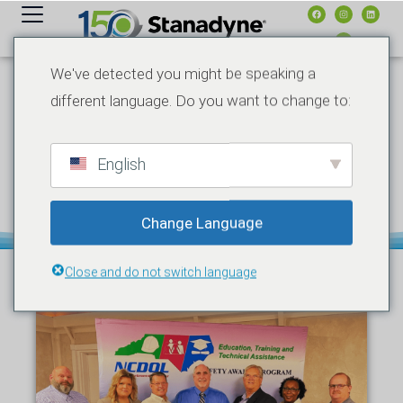
contenuto
We've detected you might be speaking a
different language. Do you want to change to:
8 NOVEMBRE 2021
COMUNICATI STAMPA
STANADYNE’S
JACKSONVILLE OPERATIONS
EARNS TWO SAFETY
English
AWARDS FROM THE NORTH
CAROLINA DEPARTMENT OF
LABOR
Change Language
Close and do not switch language