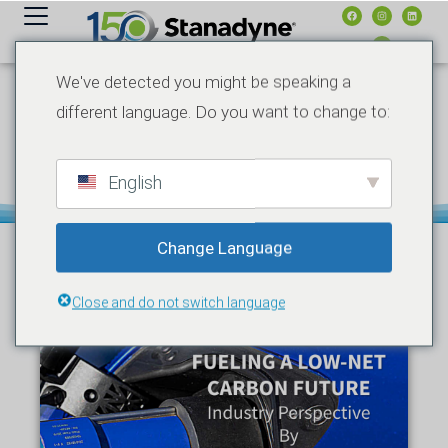
contenido
We've detected you might be speaking a
different language. Do you want to change to:
13 DE NOVIEMBRE DE 2023
NOTICIAS
IMPULSAR UN FUTURO CON
BAJAS EMISIONES NETAS DE
CARBONO
English
Change Language
Close and do not switch language