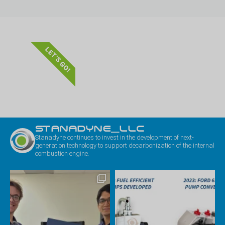
LET'S GO!
STANADYNE_LLC
Stanadyne continues to invest in the development of next-
generation technology to support decarbonization of the internal
combustion engine.