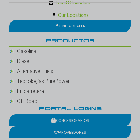
Email Stanadyne
Our Locations
FIND A DEALER
PRODUCTOS
Gasolina
Diesel
Alternative Fuels
Tecnologías PurePower
En carretera
Off-Road
PORTAL LOGINS
CONCESIONARIOS
PROVEEDORES