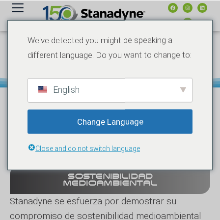
contenido
We've detected you might be speaking a
COMPROMISO DE
different language. Do you want to change to:
SOSTENIBILIDAD
MEDIOAMBIENTAL
English
Nos comprometemos a proteger el medio
Change Language
ambiente y a proporcionar lugares de trabajo
ambientalmente seguros.
Close and do not switch language
SOSTENIBILIDAD
MEDIOAMBIENTAL
Stanadyne se esfuerza por demostrar su
compromiso de sostenibilidad medioambiental