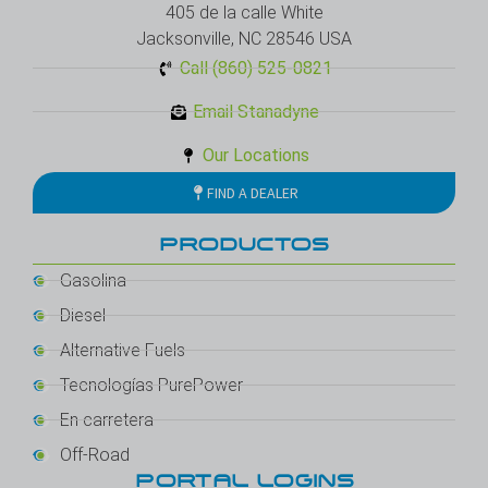
405 de la calle White
Jacksonville, NC 28546 USA
Call (860) 525-0821
Email Stanadyne
Our Locations
FIND A DEALER
PRODUCTOS
Gasolina
Diesel
Alternative Fuels
Tecnologías PurePower
En carretera
Off-Road
PORTAL LOGINS