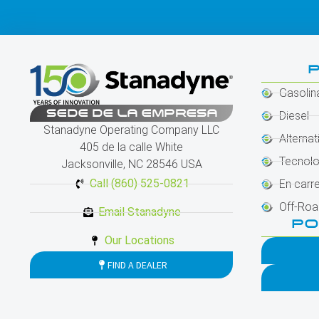
Gasolin
SEDE DE LA EMPRESA
Diesel
Stanadyne Operating Company LLC
Alternat
405 de la calle White
Tecnolo
Jacksonville, NC 28546 USA
Call (860) 525-0821
En carr
Off-Roa
Email Stanadyne
PO
Our Locations
FIND A DEALER