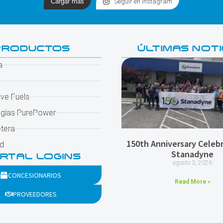
Cargar más
Seguir en Instagram
PRODUCTOS
ÚLTIMAS NOTI
a
ive Fuels
gías PurePower
etera
150th Anniversary Celebr
d
Stanadyne
RTAL LOGINS
agosto 3, 2026
CONCESIONARIOS
Read More »
PROVEEDORES