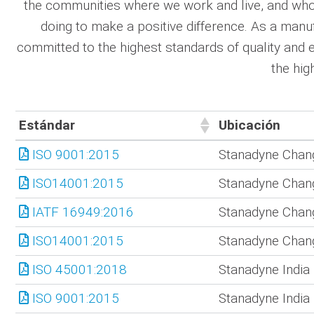
the communities where we work and live, and who 
doing to make a positive difference. As a manu
committed to the highest standards of quality and
the hig
Estándar
Ubicación
Estándar
Ubicación
ISO 9001:2015
Stanadyne Chang
ISO14001:2015
Stanadyne Chang
IATF 16949:2016
Stanadyne Chang
ISO14001:2015
Stanadyne Chang
ISO 45001:2018
Stanadyne India 
ISO 9001:2015
Stanadyne India 