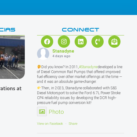
CIAS
CONNECT
Stanadyne
4 days ago
Did you know? In 2011,
#Stanadyne
developed a line
of Diesel Common Rail Pumps that offered improved
fuel efficiency over other market offerings at the time —
and it was an absolute game-changer.
ations at
Then, in 2023, Stanadyne collaborated with S&S
Diesel Motorsport to solve the Ford 6.7L Power Stroke
CP4 reliability issues by developing the DCR high-
pressure fuel pump conversion kit!
Photo
View on Facebook
·
Share