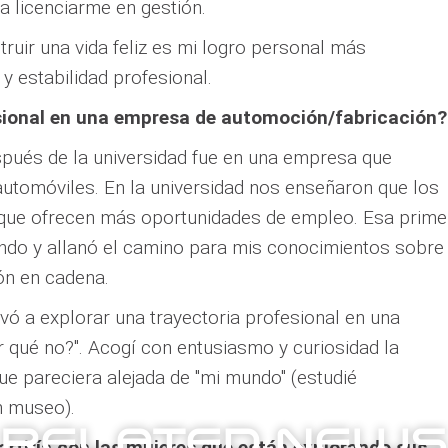
ra licenciarme en gestión.
struir una vida feliz es mi logro personal más
y estabilidad profesional.
fesional en una empresa de automoción/fabricación?
spués de la universidad fue en una empresa que
automóviles. En la universidad nos enseñaron que los
 que ofrecen más oportunidades de empleo. Esa prime
ando y allanó el camino para mis conocimientos sobre
ión en cadena.
vó a explorar una trayectoria profesional en una
 qué no?". Acogí con entusiasmo y curiosidad la
ue pareciera alejada de "mi mundo" (estudié
n museo).
RELATED NEWS
artiría con las mujeres que están explorando sus