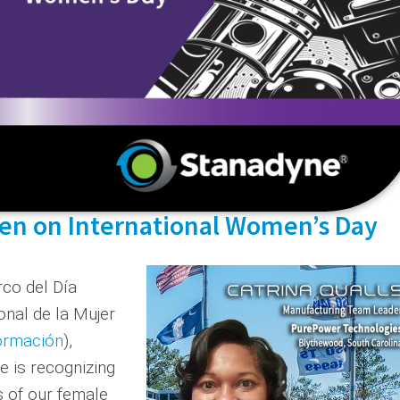
en on International Women’s Day
rco del Día
onal de la Mujer
ormación
),
e is recognizing
of our female