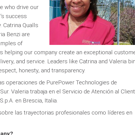
e who drive our
’s success
. Catrina Qualls
ia Benzi are
amples of
als helping our company create an exceptional custom
elivery, and service. Leaders like Catrina and Valeria bi
espect, honesty, and transparency.
 las operaciones de PurePower Technologies de
r. Valeria trabaja en el Servicio de Atención al Clien
p.A. en Brescia, Italia.
obre las trayectorias profesionales como líderes en
pany?