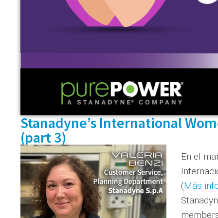
Stanadyne’s International Wom
(part 3)
En el ma
Internaci
(
Más inf
Stanadyn
members 