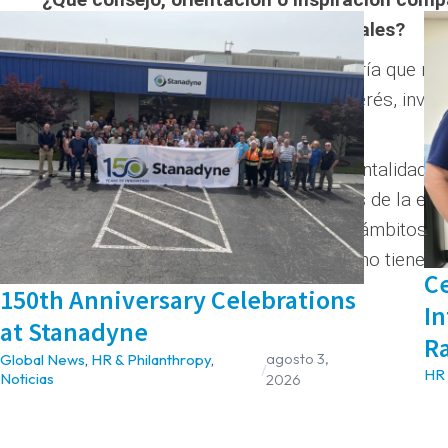
opciones y oportunidades profesionales?
Catrina
: Mi consejo a otras mujeres sería que no 
campo de trabajo que despierta su interés, inves
pruébelo.
Valeria
: Confía en ti mismo, ten una mentalidad a
para tener éxito. Creo que las palabras de la es
inspirar a todo el mundo en todos los ámbitos d
renuncia a su poder es pensando que no tiene ni
C
150th Anniversary Celebrations
In
at Stanadyne
R
agosto 3,
Global News
,
HR & Philanthropy
,
/
HR 
Noticias
2026