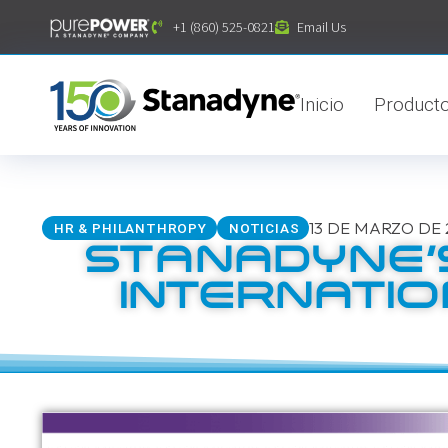
contenido
+1 (860) 525-0821
Email Us
Inicio
Product
13 DE MARZO DE 
HR & PHILANTHROPY
NOTICIAS
STANADYNE’
INTERNATIO