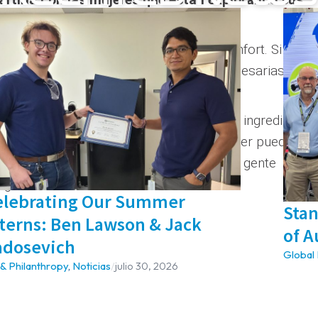
tuvieran miedo de salir de su zona de confort. Si hay u
tigue, tome las clases o la formación necesarias y
bierta y no te rindas nunca. Estos son los ingredientes
critora y poeta estadounidense Alice Walker pueden
e su vida: "La forma más común en que la gente
nguno".
elebrating Our Summer
Stan
terns: Ben Lawson & Jack
of A
adosevich
Global
& Philanthropy
,
Noticias
/
julio 30, 2026