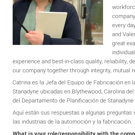
workforc
company
every day
and Valer
great ex
individu
experience and best-in-class quality, reliability, d
our company together through integrity, mutual r
Catrina es la Jefa del Equipo de Fabricación en
Stanadyne ubicadas en Blythewood, Carolina del Su
del Departamento de Planificación de Stanadyne S.
Aquí están sus respuestas a algunas preguntas s
las industrias de la automoción y la fabricación.
What is your role/responsibility with the com