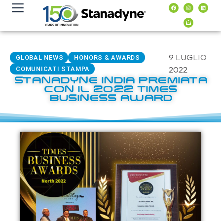
contenuto
9 LUGLIO
GLOBAL NEWS
HONORS & AWARDS
2022
COMUNICATI STAMPA
STANADYNE INDIA PREMIATA
CON IL 2022 TIMES
BUSINESS AWARD