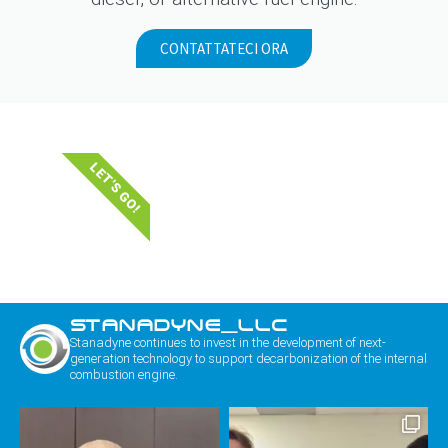
CONTATTATECI ORA
LET'S GO!
STANADYNE_LLC
Stanadyne continues to invest in the development of next-
generation technology to support decarbonization of the internal
combustion engine.