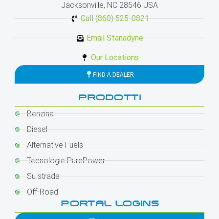
Jacksonville, NC 28546 USA
Call (860) 525-0821
Email Stanadyne
Our Locations
FIND A DEALER
PRODOTTI
Benzina
Diesel
Alternative Fuels
Tecnologie PurePower
Su strada
Off-Road
PORTAL LOGINS