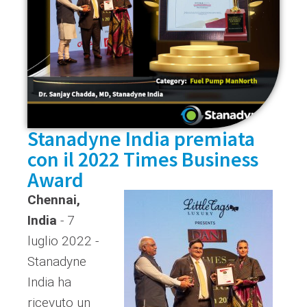
Stanadyne India premiata
con il 2022 Times Business
Award
Chennai,
India
- 7
luglio 2022 -
Stanadyne
India ha
ricevuto un