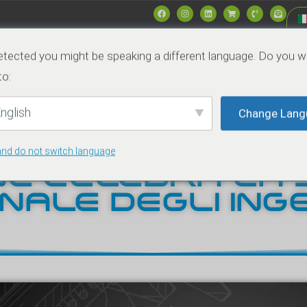
tected you might be speaking a different language. Do you w
Mercati
Data & Specs
Notizie
Azien
to:
nglish
Change Lang
and do not switch language
E CELEBRA LA 
NALE DEGLI ING