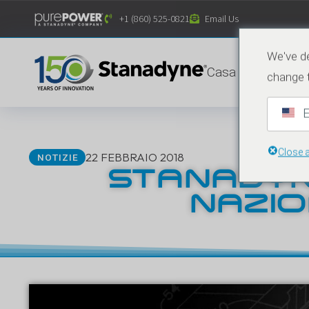
contenuto
+1 (860) 525-0821
Email Us
We've de
Casa
Prodotti
change 
E
Close 
22 FEBBRAIO 2018
NOTIZIE
STANADYN
NAZIO