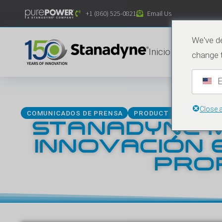
contenido
+1 (860) 525-0821
Email Us
We've de
Inicio
Product
change 
E
Close 
29 DE
COMUNICADOS DE PRENSA
PRODUCT NEWS
STANADYNE M
INNOVACIÓN 
PROP