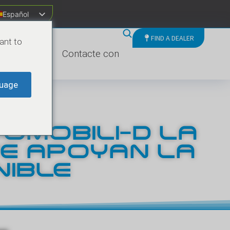
Español
FIND A DEALER
ant to
Empresa
Contacte con
uage
OMOBILI-D LA
UE APOYAN LA
NIBLE