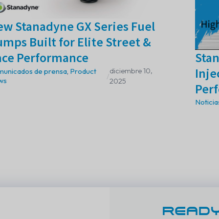
w Stanadyne GX Series Fuel
mps Built for Elite Street &
Stan
ace Performance
Inj
diciembre 10,
unicados de prensa
,
Product
/
ws
2025
Per
Noticia
READY