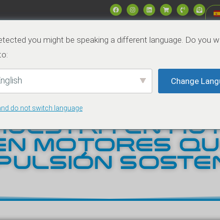
tected you might be speaking a different language. Do you w
os
Mercados
Data & Specs
Noticias
to:
nglish
Change Lang
and do not switch language
 AGOSTO DE 2022
UESTRA EN AUT
EN MOTORES Q
ULSIÓN SOSTE