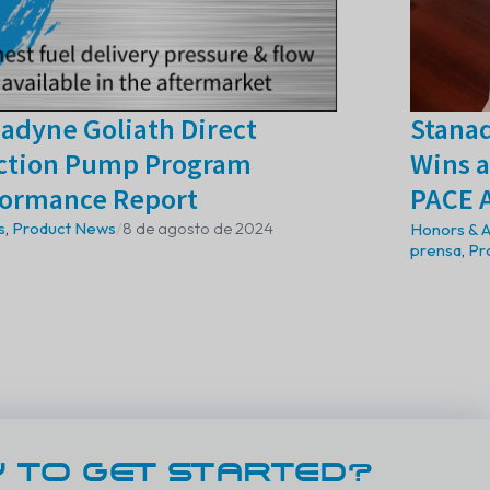
adyne Goliath Direct
Stana
ection Pump Program
Wins 
formance Report
PACE 
s
,
Product News
/
8 de agosto de 2024
Honors & 
prensa
,
Pr
 TO GET STARTED?