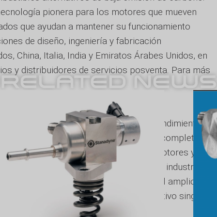
tecnología pionera para los motores que mueven
dos que ayudan a mantener su funcionamiento
iones de diseño, ingeniería y fabricación
, China, Italia, India y Emiratos Árabes Unidos, en
os y distribuidores de servicios posventa. Para más
RELATED NEWS
, Premier Tuning Group es el líder en rendimiento de
rcan todo el vehículo, desde soluciones completas de
el diseño y la producción completa de motores y
 forjado sólidas relaciones dentro de la industria de 
piezas ganadoras de carreras. A pesar del amplio
es, el equipo de PTG comparte un objetivo singular:
s.