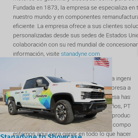
Fundada en 1873, la empresa se especializa en 
nuestro mundo y en componentes remanufactura
eficiente. La empresa ofrece a sus clientes soluc
personalizadas desde sus sedes de Estados Unidos
colaboración con su red mundial de concesionari
información, visite
stanadyne.com
.
Acerca de Premier Tuning Group
Con más de 20 años en el campo de la ingeniería
automóviles. Los desarrollos de la empresa aba
calibración OBD diseñadas en la empresa hasta 
turbocompresores. A lo largo de los años, PTG ha
automoción para ampliar los límites y producir 
alcance de la empresa en el diseño de component
estamos aquí para ganar en todo lo que hacemo
Stanadyne to Showcase