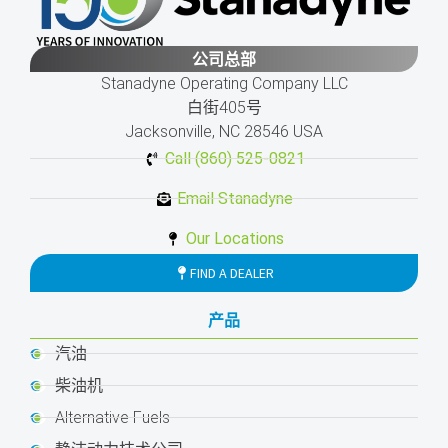
公司总部
Stanadyne Operating Company LLC
白街405号
Jacksonville, NC 28546 USA
Call (860) 525-0821
Email Stanadyne
Our Locations
FIND A DEALER
产品
汽油
柴油机
Alternative Fuels