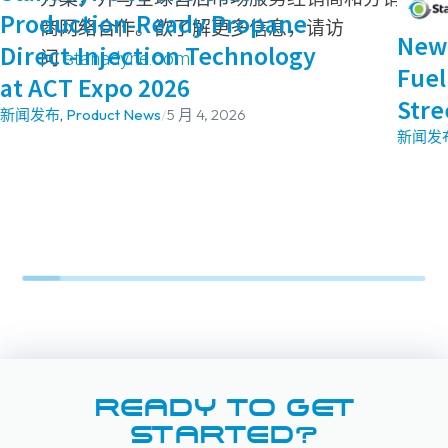
Production-Ready Propane
商网络合作。欲了解更多信息，请访
New 
Direct-Injection Technology
问
stanadyne.com
.
Fuel
at ACT Expo 2026
Stre
新闻发布
,
Product News
/
5 月 4, 2026
新闻发
READY TO GET
STARTED?