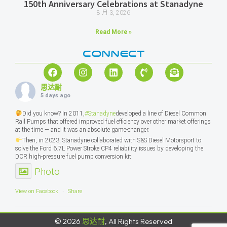
150th Anniversary Celebrations at Stanadyne
8 月 3, 2026
Read More »
CONNECT
思达耐
5 days ago
Did you know? In 2011,
#Stanadyne
developed a line of Diesel Common
Rail Pumps that offered improved fuel efficiency over other market offerings
at the time — and it was an absolute game-changer.
Then, in 2023, Stanadyne collaborated with S&S Diesel Motorsport to
solve the Ford 6.7L Power Stroke CP4 reliability issues by developing the
DCR high-pressure fuel pump conversion kit!
Photo
View on Facebook
·
Share
© 2026
思达耐
, All Rights Reserved