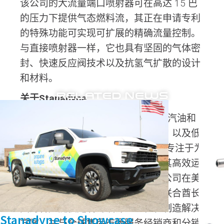
该公司的大流量端口喷射器可在高达 15 巴
的压力下提供气态燃料流，其正在申请专利
的特殊功能可实现可扩展的精确流量控制。
与直接喷射器一样，它也具有坚固的气体密
封、快速反应阀技术以及抗氢气扩散的设计
和材料。
RELATED NEWS
关于Stanadyne
Stanadyne设计、制造和再制造用于汽油和
柴油发动机的燃料输送系统和部件，以及低
碳替代燃料。公司成立于1873年，专注于为
推动世界发展的发动机和帮助保持其高效运
行的再制造部件提供开创性技术。公司在美
国、中国、意大利、印度和阿拉伯联合酋长
国为客户提供定制的设计、工程和制造解决
Stanadyne to Showcase
方案，并与全球售后市场服务经销商和分销