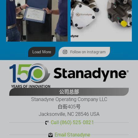
Load More
Follow on Instagram
公司总部
Stanadyne Operating Company LLC
白街405号
Jacksonville, NC 28546 USA
Call (860) 525-0821
Email Stanadyne