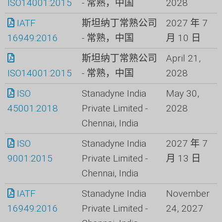
ISO14001:2015
- 常熟，中国
2028
IATF
斯坦纳丁常熟公司
2027 年 7
16949:2016
- 常熟，中国
月 10 日
斯坦纳丁常熟公司
April 21,
ISO14001:2015
- 常熟，中国
2028
ISO
Stanadyne India
May 30,
45001:2018
Private Limited -
2028
Chennai, India
ISO
Stanadyne India
2027 年 7
9001:2015
Private Limited -
月 13 日
Chennai, India
IATF
Stanadyne India
November
16949:2016
Private Limited -
24, 2027