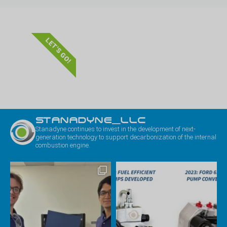
LET'S GO!
STANADYNE_LLC
Stanadyne continues to invest in the development of next-
generation technology to support decarbonization of the internal
combustion engine.