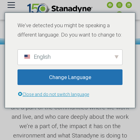
内
容
We've detected you might be speaking a
质量和ISO
different language. Do you want to change to:
English
我们对安全、质量和环境可持续性的承
诺
Change Language
We’re a company of fuel systems innovators,
creative engineers, skilled workers and brilliant
Close and do not switch language
minds. But we’re also a company of people who
are a part of the communities where we work
and live, and who care deeply about the work
we’re a part of, the impact it has on the
environment and what Stanadyne is doing to