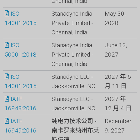
Chennai, India
ISO
Stanadyne India
May 30,
14001:2015
Private Limited -
2028
Chennai, India
ISO
Stanadyne India
June 13,
50001:2018
Private Limited -
2027
Chennai, India
ISO
Stanadyne LLC -
2027 年 5
14001:2015
Jacksonville, NC
月 11 日
IATF
Stanadyne LLC -
2027 年
16949:2016
Jacksonville, NC
12 月 4 日
IATF
纯电力技术公司 -
December
16949:2016
南卡罗来纳州布莱
9, 2027
斯伍德