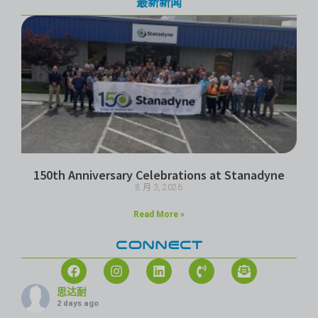
最新新闻
150th Anniversary Celebrations at Stanadyne
8 月 3, 2026
Read More »
CONNECT
思达耐
2 days ago