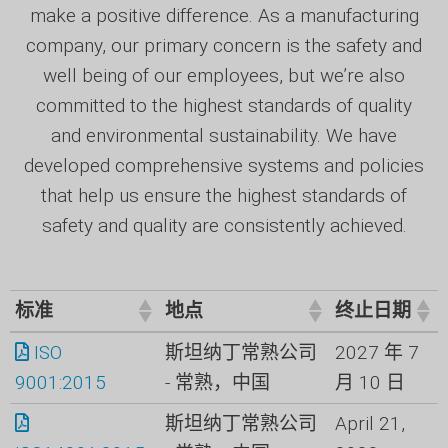
make a positive difference. As a manufacturing
company, our primary concern is the safety and
well being of our employees, but we’re also
committed to the highest standards of quality
and environmental sustainability. We have
developed comprehensive systems and policies
that help us ensure the highest standards of
safety and quality are consistently achieved.
标准
地点
终止日期
标准
地点
终止日期
ISO
斯坦纳丁常熟公司
2027 年 7
9001:2015
- 常熟，中国
月 10 日
斯坦纳丁常熟公司
April 21,