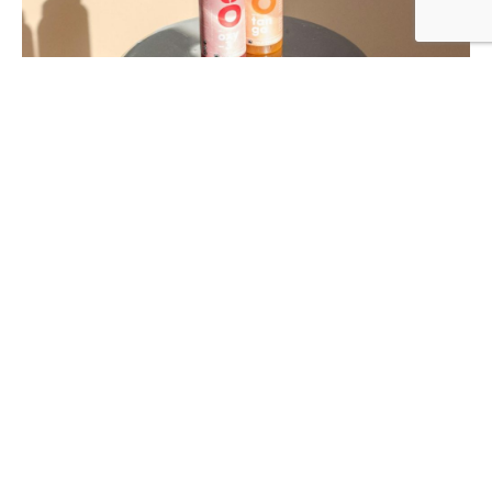
THE RESULTS
Curabitur pharetra commodo enim, id cursus
neque dapibus sed. Curabitur pellentesque
faucibus purus, non finibus turpis pretium non.
Donec tempor lectus sed tincidunt sodales.
Proin lobortis, nibh eget tincidunt placerat, elit
sem luctus est, sed cursus enim mauris vel odio.